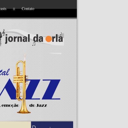
asts
Contato